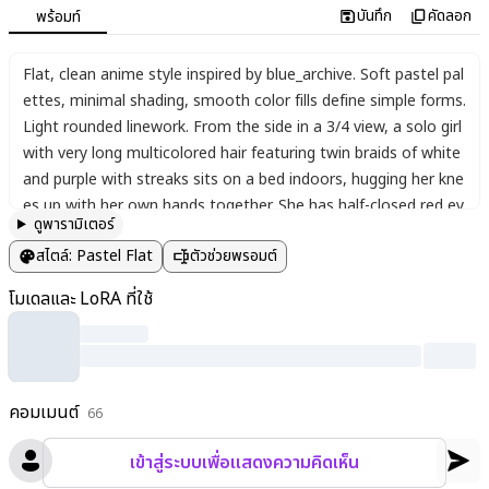
บันทึก
คัดลอก
พร้อมท์
Flat
,
clean anime style inspired by blue_archive. Soft pastel pal
ettes
,
minimal shading
,
smooth color fills define simple forms.
Light rounded linework. From the side in a 3/4 view
,
a solo girl
with very long multicolored hair featuring twin braids of white
and purple with streaks sits on a bed indoors
,
hugging her kne
es up with her own hands together. She has half-closed red ey
ดูพารามิเตอร์
es and a light frown
,
looking down sadly while leaning against
สไตล์
:
Pastel Flat
ตัวช่วยพรอมต์
a pillow and a teddy bear stuffed toy. She wears a strapless w
hite dress with center frills
,
frilled layers
,
and hair ribbons. Her
โมเดลและ LoRA ที่ใช้
bare arms and shoulders are visible
,
feet out of frame. The be
droom has soft lighting
,
simple furniture
,
and a melancholic at
mosphere with gentle pastel tones.
คอมเมนต์
66
เข้าสู่ระบบเพื่อแสดงความคิดเห็น