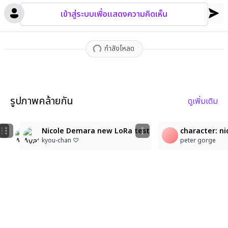
d clothing folds
,
precise ribbon patterns
,
and glossy highlights
เข้าสู่ระบบเพื่อแสดงความคิดเห็น
on hair and eyes. Soft warm lighting
,
vibrant yellow tones
,
che
erful and flirty atmosphere.
กำลังโหลด
รูปภาพคล้ายกัน
ดูเพิ่มเติม
2
1
5
𝒩𝒾𝒸ℴ𝓁ℯ 𝒟ℯ𝓂𝒶𝓇𝒶 ❀✿
character: nicole_demara. A low-angle medium shot fr
Nicole Demara new LoRa test
character: ni
𝙿𝚒𝚡𝚒𝚎𝙼𝚘𝚘𝚗 ☯︎
Kim Sokchet
kyou-chan ♡
peter gorge