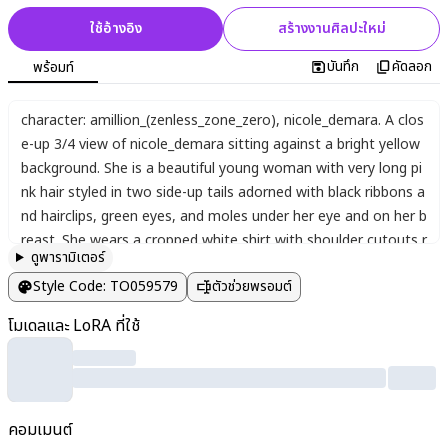
ใช้อ้างอิง
สร้างงานศิลปะใหม่
บันทึก
คัดลอก
พร้อมท์
character: amillion_(zenless_zone_zero)
,
nicole_demara. A clos
e-up 3/4 view of nicole_demara sitting against a bright yellow
background. She is a beautiful young woman with very long pi
nk hair styled in two side-up tails adorned with black ribbons a
nd hairclips
,
green eyes
,
and moles under her eye and on her b
reast. She wears a cropped white shirt with shoulder cutouts r
ดูพารามิเตอร์
evealing cleavage
,
a black cropped jacket with long sleeves
,
fu
Style Code
:
TO059579
ตัวช่วยพรอมต์
r-trimmed black shorts
,
and a single torn black thighhigh. She
holds a disposable cup with a drinking straw
,
smiling playfully
โมเดลและ LoRA ที่ใช้
with one eye closed and open mouth in a
;
D expression
,
her h
and gripping the cup near her chest with a heart pendant visibl
e. amillion_(zenless_zone_zero) charm dangles from her jacke
t. Intricate details include fabric textures
,
torn edges on thigh
คอมเมนต์
highs
,
liquid droplets on the straw
,
subtle shadows on skin an