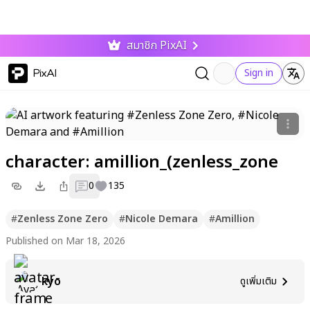
สมาชิก PixAI
PixAI
Sign in
character: amillion_(zenless_zone
0
135
#
Zenless Zone Zero
#
Nicole Demara
#
Amillion
Published on Mar 18, 2026
kyo
ดูเพิ่มเติม