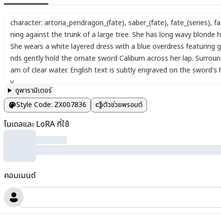
character: artoria_pendragon_(fate)
,
saber_(fate)
,
fate_(series)
,
fa
ning against the trunk of a large tree. She has long wavy blonde 
She wears a white layered dress with a blue overdress featuring g
nds gently hold the ornate sword Caliburn across her lap. Surroun
am of clear water. English text is subtly engraved on the sword's h
y.
ดูพารามิเตอร์
Style Code
:
ZX007836
ตัวช่วยพรอมต์
โมเดลและ LoRA ที่ใช้
คอมเมนต์