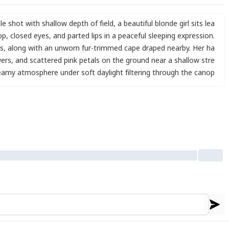
e shot with shallow depth of field
,
a beautiful blonde girl sits lea
op
,
closed eyes
,
and parted lips in a peaceful sleeping expression.
ts
,
along with an unworn fur-trimmed cape draped nearby. Her ha
wers
,
and scattered pink petals on the ground near a shallow stre
eamy atmosphere under soft daylight filtering through the canop