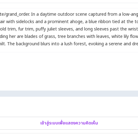
te/grand_order. In a daytime outdoor scene captured from a low-angl
hair with sidelocks and a prominent ahoge
,
a blue ribbon tied at the t
old trim
,
fur trim
,
puffy juliet sleeves
,
and long sleeves past the wris
ding her are blades of grass
,
tree branches with leaves
,
white lily flo
ilt. The background blurs into a lush forest
,
evoking a serene and dr
เข้าสู่ระบบเพื่อแสดงความคิดเห็น