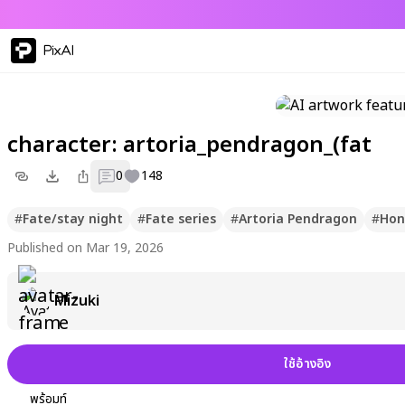
PixAI
character: artoria_pendragon_(fat
0
148
#
Fate/stay night
#
Fate series
#
Artoria Pendragon
#
Honk
Published on Mar 19, 2026
Mizuki
ใช้อ้างอิง
พร้อมท์