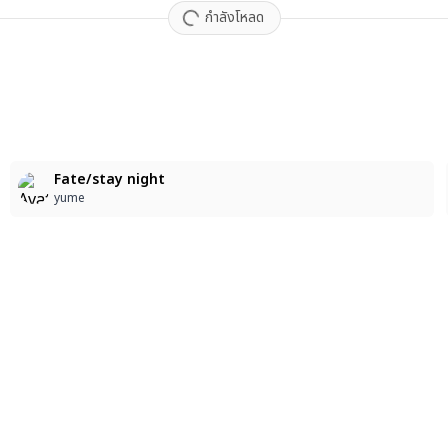
กำลังโหลด
3
Fate/stay night
yume