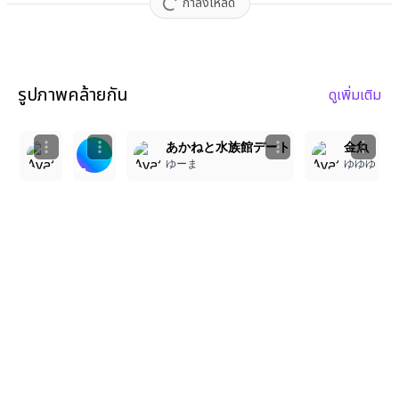
กำลังโหลด
รูปภาพคล้ายกัน
ดูเพิ่มเติม
1
3
2
きんぎょすくい
青 いいよね…
あかねと水族館デート
金魚
Camila
たこすけ
ゆーま
ゆゆゆ