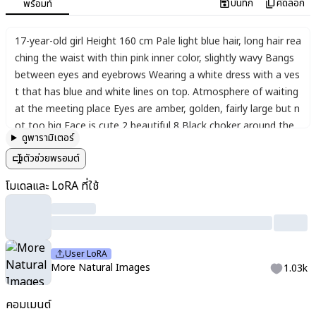
บันทึก
คัดลอก
พร้อมท์
17-year-old girl Height 160 cm Pale light blue hair
,
long hair rea
ching the waist with thin pink inner color
,
slightly wavy Bangs
between eyes and eyebrows Wearing a white dress with a ves
t that has blue and white lines on top. Atmosphere of waiting
at the meeting place Eyes are amber
,
golden
,
fairly large but n
ot too big Face is cute 2 beautiful 8 Black choker around the
ดูพารามิเตอร์
neck Face is not smiling
,
just a very slight smile. Fragile atmos
ตัวช่วยพรอมต์
phere. Beautiful type rather than cute type. Translucent imag
e.
โมเดลและ LoRA ที่ใช้
User LoRA
More Natural Images
1.03k
คอมเมนต์