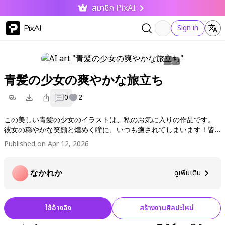
สมาชิก PixAI
PixAI
Sign in
青髪の少女の爽やかな旅立ち
0
2
この美しい青髪の少女のイラストは、私のお気に入りの作品です。
彼女の穏やかな笑顔と煌めく瞳に、いつも癒されてしまいます！皆
さんもぜひ気に入ったらいいねやフォローをお願いします。次の作
Published on Apr 12, 2026
品も楽しみにしていてくださいね！コメントもお待ちしています～
なかれか
ดูเพิ่มเติม
ใช้อ้างอิง
สร้างงานศิลปะใหม่