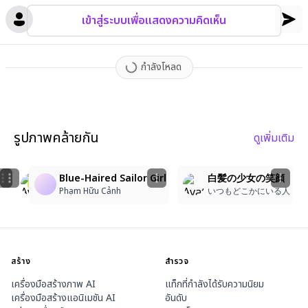
เข้าสู่ระบบเพื่อแสดงความคิดเห็น
กำลังโหลด
รูปภาพคล้ายกัน
ดูเพิ่มเติม
13
2
1
masterpiece, best quality, delicate lineart, thick pai
Blue-Haired Sailor Girl
白髪の少女の笑顔
佐久間恋晴
아아
Phạm Hữu Cảnh
いつもどこかにいる人
สร้าง
สำรวจ
เครื่องมือสร้างภาพ AI
แท็กที่กำลังได้รับความนิยม
เครื่องมือสร้างแอนิเมชัน AI
อันดับ