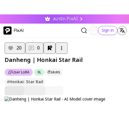
สมาชิก PixAI
PixAI
Sign in
20
0
Danheng | Honkai Star Rail
ตัวละคร
User LoRA
XL
#
Honkai: Star Rail