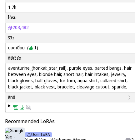
1.7k
ได้รับ
203,482
รีวิว
ยอดเยี่ยม
(
1
)
คีย์เวิร์ด
aventurine_(honkai:_star_rail), purple eyes, parted bangs, hair
between eyes, blonde hair, short hair, hair intakes, jewelry,
black gloves, half gloves, fur trim, aqua shirt, collared shirt,
black jacket, black vest, bracelet, cleavage cutout, sparkle,
สิทธิ์
Recommended LoRAs
User LoRA