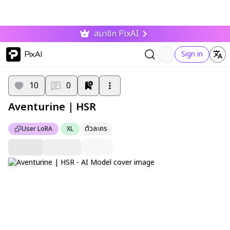
สมาชิก PixAI
PixAI
Sign in
10
0
Aventurine | HSR
ตัวละคร
User LoRA
XL