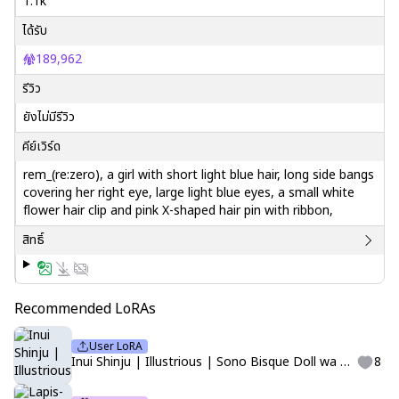
1.1k
ได้รับ
189,962
รีวิว
ยังไม่มีรีวิว
คีย์เวิร์ด
rem_(re:zero), a girl with short light blue hair, long side bangs
covering her right eye, large light blue eyes, a small white
flower hair clip and pink X-shaped hair pin with ribbon,
สิทธิ์
Recommended LoRAs
User LoRA
Inui Shinju | Illustrious | Sono Bisque Doll wa Koi wo Suru | LittleJelly
8