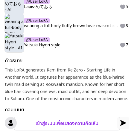
User LoRA
Lapis-めておら
5
User LoRA
wearing a full-body fluffy brown bear mascot costume, kigurumi,クマの着ぐるみ
8
User LoRA
Yatsuki Hiyori style
7
คำอธิบาย
This LoRA generates Rem from Re:Zero − Starting Life in
Another World. It captures her appearance as the blue-haired
twin maid serving at Roswaal's mansion. Known for her short
blue hair covering one eye, maid outfit, and her deep devotion
to Subaru. One of the most iconic characters in modern anime.
คอมเมนต์
เข้าสู่ระบบเพื่อแสดงความคิดเห็น