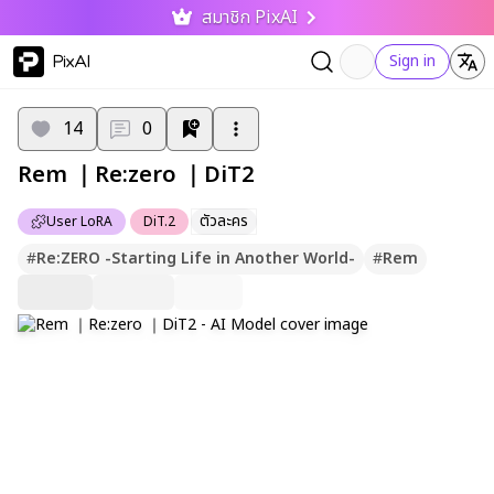
สมาชิก PixAI
PixAI
Sign in
14
0
Rem ｜Re:zero ｜DiT2
ตัวละคร
User LoRA
DiT.2
#
Re:ZERO -Starting Life in Another World-
#
Rem