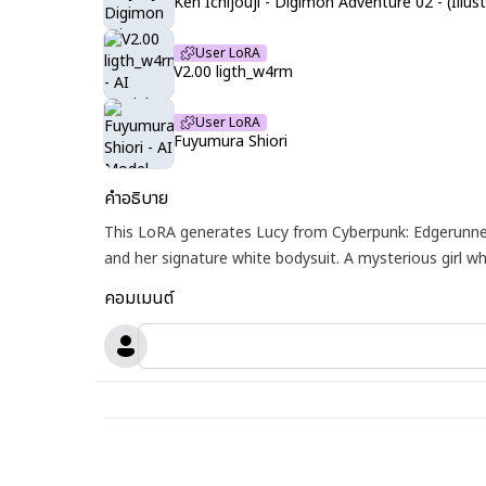
Ken Ichijouji - Digimon Adventure 02 - (Illust
User LoRA
V2.00 ligth_w4rm
User LoRA
Fuyumura Shiori
คำอธิบาย
This LoRA generates Lucy from Cyberpunk: Edgerunners.
and her signature white bodysuit. A mysterious girl 
คอมเมนต์