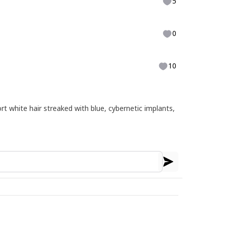
5
0
10
t white hair streaked with blue, cybernetic implants,