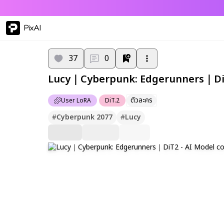
PixAI
37
0
Lucy｜Cyberpunk: Edgerunners｜D
ตัวละคร
User LoRA
DiT.2
#
Cyberpunk 2077
#
Lucy