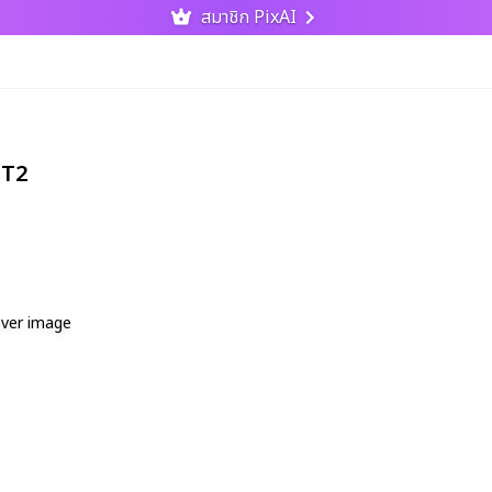
สมาชิก PixAI
iT2