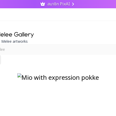
สมาชิก PixAI
elee Gallery
s Melee artworks