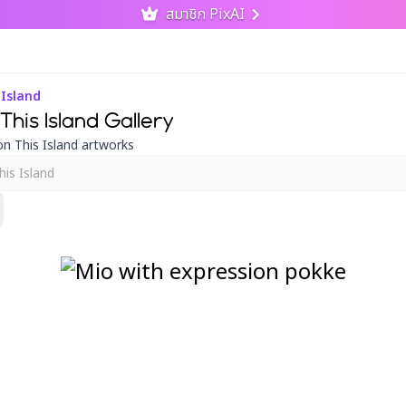
สมาชิก PixAI
 Island
his Island Gallery
n This Island artworks