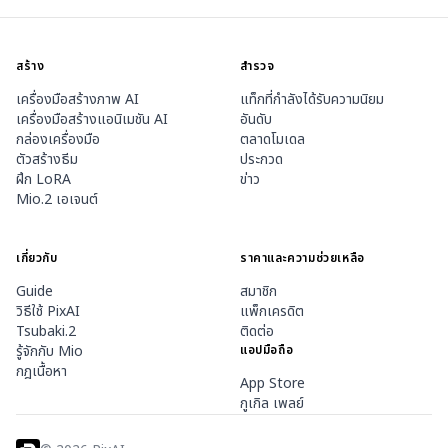
สร้าง
สำรวจ
เครื่องมือสร้างภาพ AI
แท็กที่กำลังได้รับความนิยม
เครื่องมือสร้างแอนิเมชัน AI
อันดับ
กล่องเครื่องมือ
ตลาดโมเดล
ตัวสร้างธีม
ประกวด
ฝึก LoRA
ข่าว
Mio.2 เอเจนต์
เกี่ยวกับ
ราคาและความช่วยเหลือ
Guide
สมาชิก
วิธีใช้ PixAI
แพ็กเครดิต
Tsubaki.2
ติดต่อ
รู้จักกับ Mio
แอปมือถือ
กฎเนื้อหา
App Store
กูเกิล เพลย์