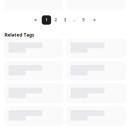
1
2
3
...
5
Related Tags