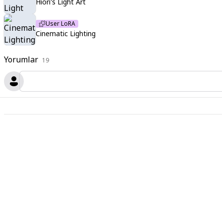
Hiori's Light Art
User LoRA
Cinematic Lighting
Yorumlar
19