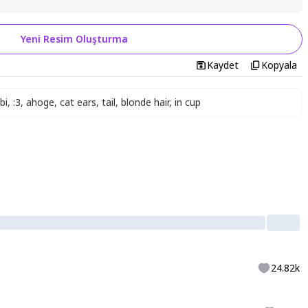
Yeni Resim Oluşturma
Kaydet
Kopyala
bi
,
:3
,
ahoge
,
cat ears
,
tail
,
blonde hair
,
in cup
24.82k