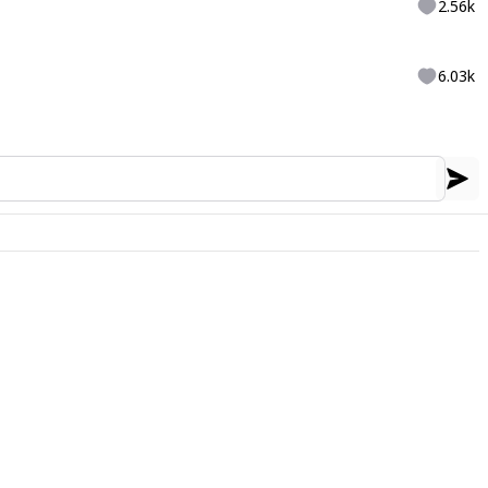
2.56k
6.03k