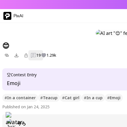
PixAI
😊
19
1.29k
Contest Entry
Emoji
#
In a container
#
Teacup
#
Cat girl
#
In a cup
#
Emoji
Published on Jan 24, 2025
りら