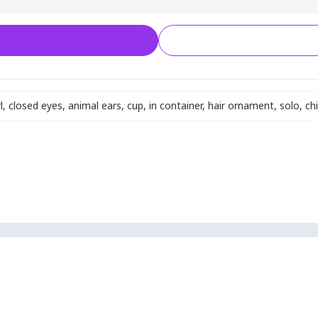
l
,
closed eyes
,
animal ears
,
cup
,
in container
,
hair ornament
,
solo
,
chi