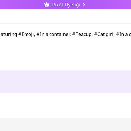
PixAI Üyeliği