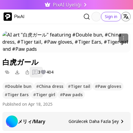
PixAI Üyeliği
PixAI
Sign in
白虎ガール
3
404
#
Double bun
#
China dress
#
Tiger tail
#
Paw gloves
#
Tiger Ears
#
Tiger girl
#
Paw pads
Published on Apr 18, 2025
メリィ/Mary
Görülecek Daha Fazla Şey