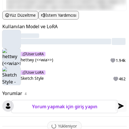
eiusmod tempor incididunt ut labore et dolore magna aliqua. Ut
enim ad minim veniam, quis nostrud exercitation ullamco
laboris nisi ut aliquip ex ea commodo consequat. Duis aute irure
Yüz Düzeltme
İstem Yardımcısı
dolor in reprehenderit in voluptate velit esse cillum dolore eu
fugiat nulla pariatur. Excepteur sint occaecat cupidatat non
Kullanılan Model ve LoRA
proident, sunt in culpa qui officia deserunt mollit anim id est
laborum.
User LoRA
hettwy (<<wia>>)
1.94k
User LoRA
Sketch Style
462
Yorumlar
4
Yorum yapmak için giriş yapın
Yükleniyor