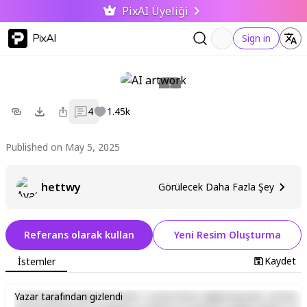
PixAI Üyeliği
PixAI
Sign in
4
1.45k
Published on May 5, 2025
hettwy
Görülecek Daha Fazla Şey
Referans olarak kullan
Yeni Resim Oluşturma
Kaydet
İstemler
Lorem ipsum dolor sit amet, consectetur adipiscing elit, sed do
Yazar tarafından gizlendi