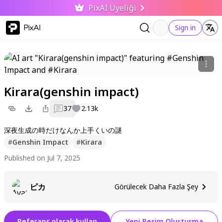
PixAI Üyeliği
PixAI
Sign in
Kirara(genshin impact)
37
2.13k
深夜生成の時だけなんか上手くいの謎
#
Genshin Impact
#
Kirara
Published on Jul 7, 2025
ピカ
Görülecek Daha Fazla Şey
Referans olarak kullan
Yeni Resim Oluşturma