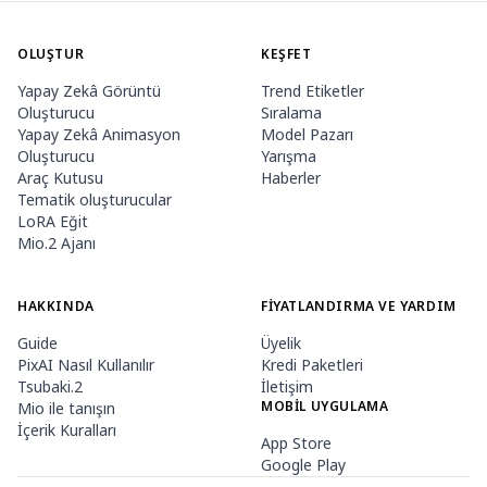
OLUŞTUR
KEŞFET
Yapay Zekâ Görüntü
Trend Etiketler
Oluşturucu
Sıralama
Yapay Zekâ Animasyon
Model Pazarı
Oluşturucu
Yarışma
Araç Kutusu
Haberler
Tematik oluşturucular
LoRA Eğit
Mio.2 Ajanı
HAKKINDA
FIYATLANDIRMA VE YARDIM
Guide
Üyelik
PixAI Nasıl Kullanılır
Kredi Paketleri
Tsubaki.2
İletişim
MOBIL UYGULAMA
Mio ile tanışın
İçerik Kuralları
App Store
Google Play