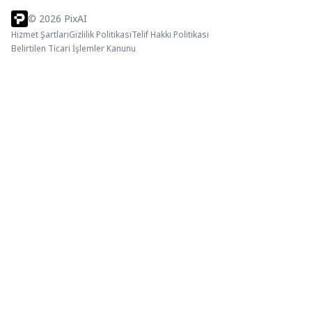
©
2026
PixAI
Hizmet Şartları
Gizlilik Politikası
Telif Hakkı Politikası
Belirtilen Ticari İşlemler Kanunu