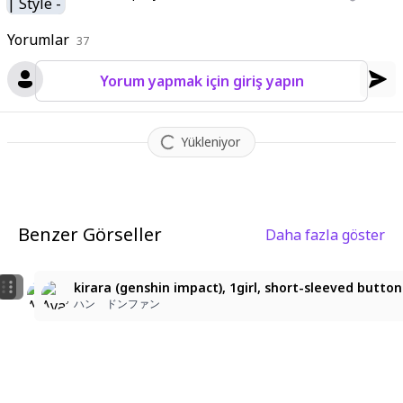
Yorumlar
37
Yorum yapmak için giriş yapın
Yükleniyor
Benzer Görseller
Daha fazla göster
2
3
kirara (genshin impact), 1girl, short_sleeved_button_shir
kirara (genshin impact), 1girl, short_sleeved_button_shi
kirara (genshin impact), 1girl, short-sleeved button sh
ハン ドンファン
ハン ドンファン
ハン ドンファン