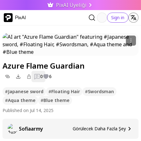
PixAI Üyeliği
PixAI
Sign in
Azure Flame Guardian
0
6
#
Japanese sword
#
Floating Hair
#
Swordsman
#
Aqua theme
#
Blue theme
Published on Jul 14, 2025
Sofiaarmy
Görülecek Daha Fazla Şey