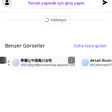
Yorum yapmak için giriş yapın
Yükleniyor
Benzer Görseller
Daha fazla göster
11
1
3
Serena
華麗な中国風の女性
detail illus
ty
Serena Devil Rabbit Hayate
sf87z5jbp6@privaterelay.appleid.com
Mr.Unknown91