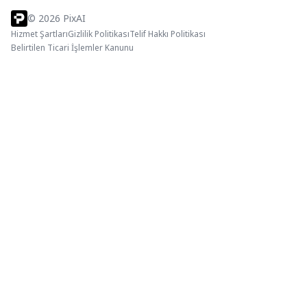
©
2026
PixAI
Hizmet Şartları
Gizlilik Politikası
Telif Hakkı Politikası
Belirtilen Ticari İşlemler Kanunu