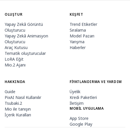
OLUŞTUR
KEŞFET
Yapay Zekâ Görüntü
Trend Etiketler
Oluşturucu
Sıralama
Yapay Zekâ Animasyon
Model Pazarı
Oluşturucu
Yarışma
Araç Kutusu
Haberler
Tematik oluşturucular
LoRA Eğit
Mio.2 Ajanı
HAKKINDA
FIYATLANDIRMA VE YARDIM
Guide
Üyelik
PixAI Nasıl Kullanılır
Kredi Paketleri
Tsubaki.2
İletişim
MOBIL UYGULAMA
Mio ile tanışın
İçerik Kuralları
App Store
Google Play