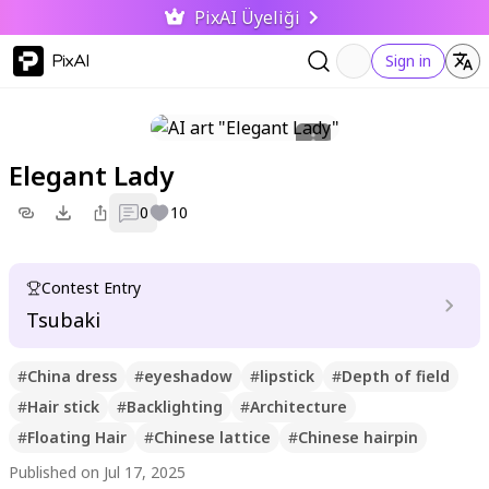
PixAI Üyeliği
PixAI
Sign in
Elegant Lady
0
10
Contest Entry
Tsubaki
#
China dress
#
eyeshadow
#
lipstick
#
Depth of field
#
Hair stick
#
Backlighting
#
Architecture
#
Floating Hair
#
Chinese lattice
#
Chinese hairpin
Published on Jul 17, 2025