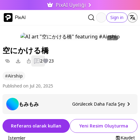
PixAI Üyeliği
PixAI
Sign in
空にかける橋
2
23
#
Airship
Published on Jul 20, 2025
もみもみ
Görülecek Daha Fazla Şey
Referans olarak kullan
Yeni Resim Oluşturma
Kaydet
İstemler