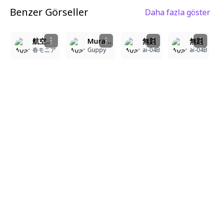
Benzer Görseller
Daha fazla göster
3
1
5
4
5
航空艦隊と女の子と猫
Murasaki shion
無題
無題
春モニア
Guppy
ai-04B
ai-04B