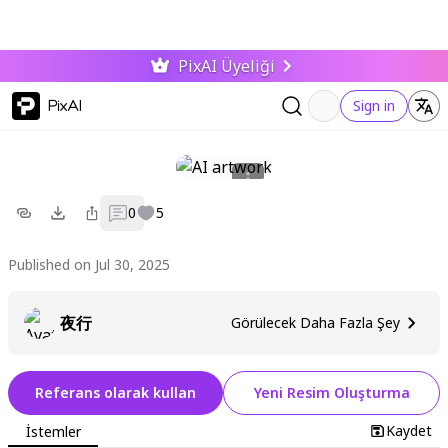
PixAI Üyeliği
PixAI
Sign in
0
5
Published on Jul 30, 2025
夜行
Görülecek Daha Fazla Şey
Referans olarak kullan
Yeni Resim Oluşturma
Kaydet
İstemler