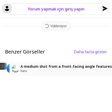
Yorum yapmak için giriş yapın
Yükleniyor
Benzer Görseller
Daha fazla göster
2
24
1
high contrast style, long eyelashes, lineart, hyperpop
ホロライブ 博衣こより
A medium shot from a front-facing angle features a 
博麗霊亜
IKネコ
haru