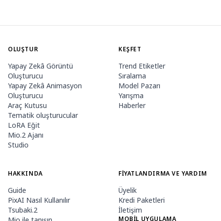
OLUŞTUR
KEŞFET
Yapay Zekâ Görüntü
Trend Etiketler
Oluşturucu
Sıralama
Yapay Zekâ Animasyon
Model Pazarı
Oluşturucu
Yarışma
Araç Kutusu
Haberler
Tematik oluşturucular
LoRA Eğit
Mio.2 Ajanı
Studio
HAKKINDA
FIYATLANDIRMA VE YARDIM
Guide
Üyelik
PixAI Nasıl Kullanılır
Kredi Paketleri
Tsubaki.2
İletişim
MOBIL UYGULAMA
Mio ile tanışın