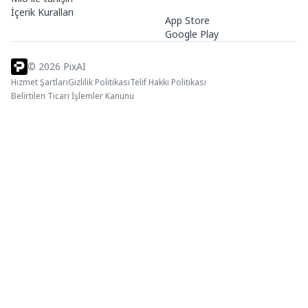
İçerik Kuralları
App Store
Google Play
©
2026
PixAI
Hizmet Şartları
Gizlilik Politikası
Telif Hakkı Politikası
Belirtilen Ticari İşlemler Kanunu