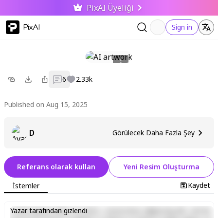
PixAI Üyeliği
PixAI
Sign in
6
2.33k
Published on Aug 15, 2025
D
Görülecek Daha Fazla Şey
Referans olarak kullan
Yeni Resim Oluşturma
Kaydet
İstemler
Lorem ipsum dolor sit amet, consectetur adipiscing elit, sed do
Yazar tarafından gizlendi