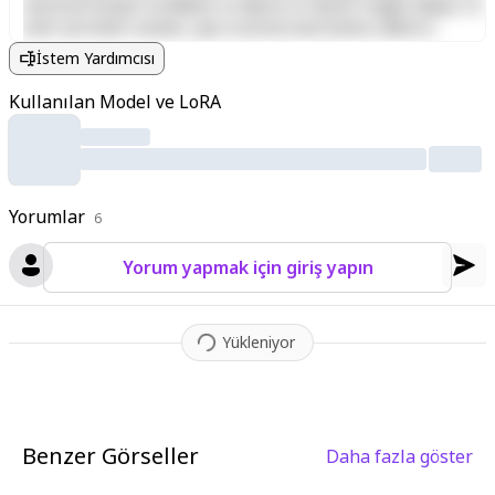
eiusmod tempor incididunt ut labore et dolore magna aliqua. Ut
enim ad minim veniam, quis nostrud exercitation ullamco
laboris nisi ut aliquip ex ea commodo consequat. Duis aute irure
İstem Yardımcısı
dolor in reprehenderit in voluptate velit esse cillum dolore eu
fugiat nulla pariatur. Excepteur sint occaecat cupidatat non
Kullanılan Model ve LoRA
proident, sunt in culpa qui officia deserunt mollit anim id est
laborum.
Yorumlar
6
Yorum yapmak için giriş yapın
Yükleniyor
Benzer Görseller
Daha fazla göster
1
3
1
2