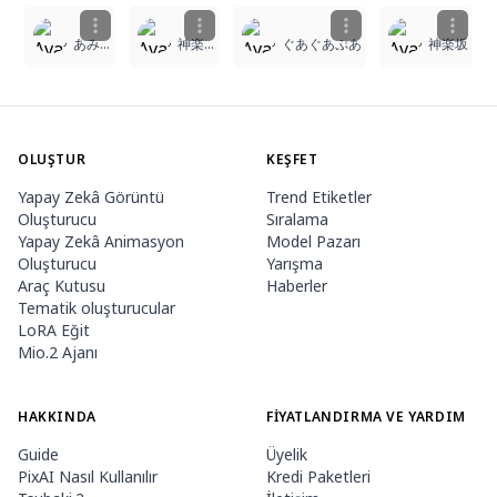
あみゃ
神楽坂
ぐあぐあぷあ
神楽坂
OLUŞTUR
KEŞFET
Yapay Zekâ Görüntü
Trend Etiketler
Oluşturucu
Sıralama
Yapay Zekâ Animasyon
Model Pazarı
Oluşturucu
Yarışma
Araç Kutusu
Haberler
Tematik oluşturucular
LoRA Eğit
Mio.2 Ajanı
HAKKINDA
FIYATLANDIRMA VE YARDIM
Guide
Üyelik
PixAI Nasıl Kullanılır
Kredi Paketleri