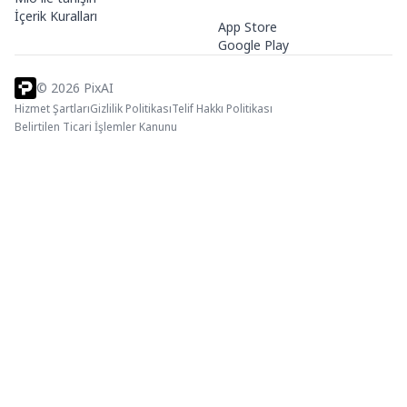
İçerik Kuralları
App Store
Google Play
©
2026
PixAI
Hizmet Şartları
Gizlilik Politikası
Telif Hakkı Politikası
Belirtilen Ticari İşlemler Kanunu