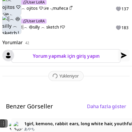
es
,
detailed eyes
User LoRA
,
long eyelashes
,
detailed eyes
,
shiny eyes
,
perfe
︵ ojitos ♡ㅤ𝒟e ㅤ𓈅ㅤmuñeca 🪷᪲
137
ct irises
,
cute eyes
,
long eyelashes
,
doll eyes
,
vibrant colors
,
satu
rated colors
,
User LoRA
⁞⸽︵ 🍥ㅤsilly ︵ sketch !♡
183
Yorumlar
42
Yorum yapmak için giriş yapın
Yükleniyor
Benzer Görseller
Daha fazla göster
2
7
Anime
1girl, kemono, rabbit ears, long white hair, youthful
黒縫
Jin
あやち