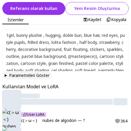
Referans olarak kullan
Yeni Resim Oluşturma
Kaydet
Kopyala
İstemler
1girl
,
bunny plushie
,
hugging
,
doble bun
,
blue hair
,
red eyes
,
pu
rple pupils
,
frilled dress
,
lolita fashion
,
half body
,
strawberry
,
c
herry
,
decorative background
,
fruit floating
,
stickers
,
sparkles
,
outline
,
pastel blue background
,
((masterpiece))
,
cartoon styli
zation
,
cartoon style
,
grain finished
,
pastel color palette
,
styli
zed body
,
soft shading
,
cel shading
,
soft lineart
,
painterly blen
Parametreleri Göster
ding
,
colored outline
,
clean vector look
,
sparkly accents
,
flat t
extures
,
complementary colors
,
sketch
,
border
,
cartoon styliza
Kullanılan Model ve LoRA
tion
,
cartoon style
,
grain finished
,
pastel color palette
,
stylized b
ody
,
soft shading
,
cel shading
,
soft lineart
,
painterly blending
,
col
ored outline
,
clean vector look
,
sparkly accents
,
flat textures
,
co
mplementary colors
,
sketch
,
border
,
sketch
,
marking marks
,
satu
User LoRA
red colors
,
grain finished
,
8k
,
HD
,
detailed colouring
,
big_eyes
,
cut
c(＞ω＜)ゞ nubes de algodon — ?
364
e
,
saturated colors
,
warm colors
,
pastel colors palette
,
shiny ey