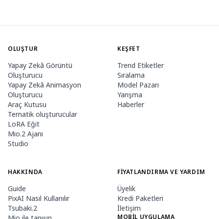
OLUŞTUR
KEŞFET
Yapay Zekâ Görüntü
Trend Etiketler
Oluşturucu
Sıralama
Yapay Zekâ Animasyon
Model Pazarı
Oluşturucu
Yarışma
Araç Kutusu
Haberler
Tematik oluşturucular
LoRA Eğit
Mio.2 Ajanı
Studio
HAKKINDA
FIYATLANDIRMA VE YARDIM
Guide
Üyelik
PixAI Nasıl Kullanılır
Kredi Paketleri
Tsubaki.2
İletişim
MOBIL UYGULAMA
Mio ile tanışın