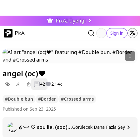
PixAI Üyeliği
PixAI
Sign in
angel (oc)♥︎
42
2.14k
#
Double bun
#
Border
#
Crossed arms
Published on Sep 23, 2025
໒ ࿙࿚ ♡ sou lie. (soo) 🐇
Görülecek Daha Fazla Şey