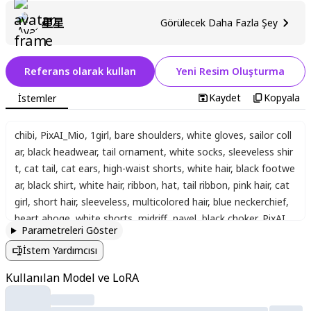
星星
Görülecek Daha Fazla Şey
Referans olarak kullan
Yeni Resim Oluşturma
Kaydet
Kopyala
İstemler
chibi
,
PixAI_Mio
,
1girl
,
bare shoulders
,
white gloves
,
sailor coll
ar
,
black headwear
,
tail ornament
,
white socks
,
sleeveless shir
t
,
cat tail
,
cat ears
,
high-waist shorts
,
white hair
,
black footwe
ar
,
black shirt
,
white hair
,
ribbon
,
hat
,
tail ribbon
,
pink hair
,
cat
girl
,
short hair
,
sleeveless
,
multicolored hair
,
blue neckerchief
,
heart ahoge
,
white shorts
,
midriff
,
navel
,
black choker
,
PixAI_
Parametreleri Göster
Mio
,
holding confetti cannon
,
celebration
,
anniversary
İstem Yardımcısı
Kullanılan Model ve LoRA