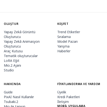
OLUŞTUR
KEŞFET
Yapay Zekâ Görüntü
Trend Etiketler
Oluşturucu
Sıralama
Yapay Zekâ Animasyon
Model Pazarı
Oluşturucu
Yarışma
Araç Kutusu
Haberler
Tematik oluşturucular
LoRA Eğit
Mio.2 Ajanı
Studio
HAKKINDA
FIYATLANDIRMA VE YARDIM
Guide
Üyelik
PixAI Nasıl Kullanılır
Kredi Paketleri
Tsubaki.2
İletişim
MOBIL UYGULAMA
Mio ile tanışın