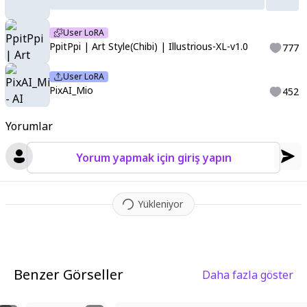
User LoRA
PpitPpi | Art Style(Chibi) | Illustrious-XL-v1.0
777
User LoRA
PixAI_Mio
452
Yorumlar
Yorum yapmak için giriş yapın
Yükleniyor
Benzer Görseller
Daha fazla göster
5
6
2