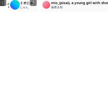
ニコ〜
mio_\(pixai\), a young girl with short, voluminous w
ミオにゃ。
mio_(pixai), a young girl with sh
animegasuki4
歯磨き粉
じゅん
歯磨き粉