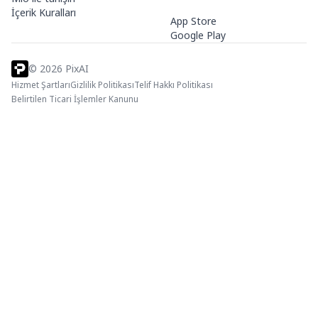
İçerik Kuralları
App Store
Google Play
©
2026
PixAI
Hizmet Şartları
Gizlilik Politikası
Telif Hakkı Politikası
Belirtilen Ticari İşlemler Kanunu