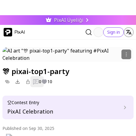
PixAI Üyeliği
PixAI
Sign in
🎊 pixai-top1-party
0
10
Contest Entry
PixAI Celebration
Published on Sep 30, 2025