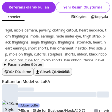
Referans olarak kullan
Yeni Resim Oluşturma
Kaydet
Kopyala
İstemler
1girl
,
nicole demara
,
jewelry
,
clothing cutout
,
heart necklace
,
t
orn thighhighs
,
mole
,
earrings
,
mole under eye
,
thigh strap
,
bl
ack thighhighs
,
single thighhigh
,
thighhighs
,
stomach
,
heart
,
h
eart earrings
,
short shorts
,
hair ornament
,
hairclip
,
two side u
p
,
mole on thigh
,
cutoffs
,
strapless
,
shorts
,
ribbon
,
black ribbo
n
,
crop top
,
tube top
,
micro shorts
,
hair ribbon
,
thighs
,
navel
,
Parametreleri Göster
abstract background
,
(((dynamic pose, dynamic angle)))
,
score
Yüz Düzeltme
Yüksek Çözünürlük
_9
,
score_8_up
,
score_7_up
,
source_anime
,
<lora:Aetherflare_
Marks:1>
,
half closed eyes
,
(hair over ears:2.0)
,
nicole demara
,
t
Kullanılan Model ve LoRA
ube top
,
single thighhigh
,
short shorts
,
cropped jacket
,
belt b
oots
,
hair ribbon
,
hairclip
,
earrings
,
single sock
,
high belt
,
thigh
strap
,
detached sleeves
,
doll
,
black collar
,
748cmstyle
,
ye_jji_art
style fevercell_artstyle
User LoRA
748cm | Style for Illustrious/NoobAI 0.75
13.75k