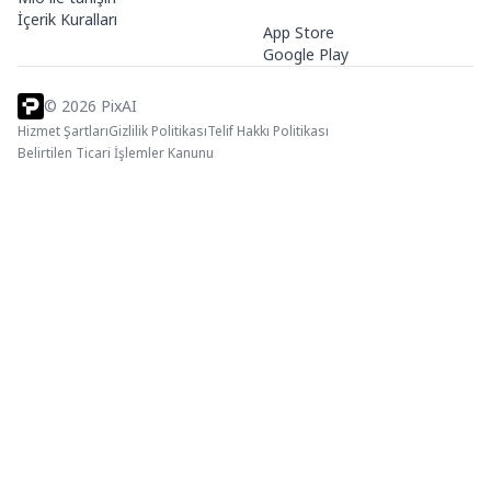
İçerik Kuralları
App Store
Google Play
©
2026
PixAI
Hizmet Şartları
Gizlilik Politikası
Telif Hakkı Politikası
Belirtilen Ticari İşlemler Kanunu