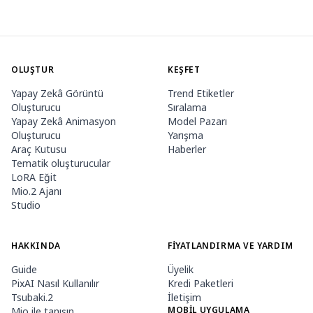
OLUŞTUR
KEŞFET
Yapay Zekâ Görüntü
Trend Etiketler
Oluşturucu
Sıralama
Yapay Zekâ Animasyon
Model Pazarı
Oluşturucu
Yarışma
Araç Kutusu
Haberler
Tematik oluşturucular
LoRA Eğit
Mio.2 Ajanı
Studio
HAKKINDA
FIYATLANDIRMA VE YARDIM
Guide
Üyelik
PixAI Nasıl Kullanılır
Kredi Paketleri
Tsubaki.2
İletişim
MOBIL UYGULAMA
Mio ile tanışın