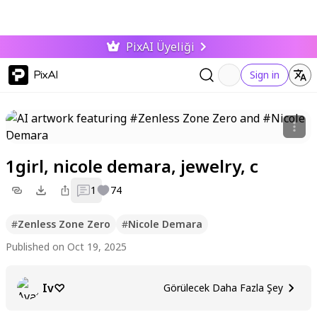
PixAI Üyeliği
PixAI
Sign in
1girl, nicole demara, jewelry, c
1
74
#
Zenless Zone Zero
#
Nicole Demara
Published on Oct 19, 2025
Iv♡
Görülecek Daha Fazla Şey