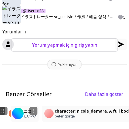
User LoRA
イラストレーター ye_jji style / 作風 / 예술 양식 / 作风
5
Yorumlar
1
Yorum yapmak için giriş yapın
Yükleniyor
Benzer Görseller
Daha fazla göster
1
24
1
character: nicole_demara. A low-angle medium shot fro
ニコ・デマラ
ニコ
character: nicole_demara. A full bod
Kim Sokchet
末端ゴリラ
たいやき
peter gorge