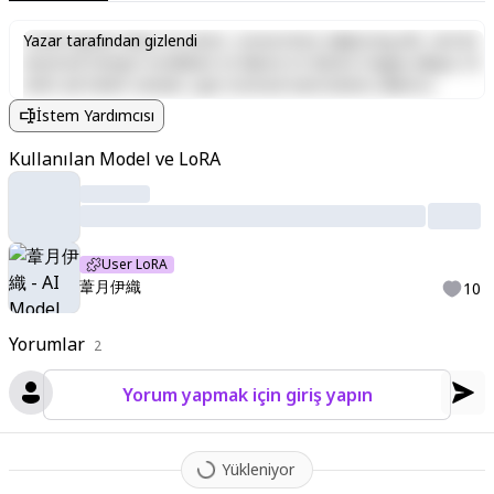
Lorem ipsum dolor sit amet, consectetur adipiscing elit, sed do
Yazar tarafından gizlendi
eiusmod tempor incididunt ut labore et dolore magna aliqua. Ut
enim ad minim veniam, quis nostrud exercitation ullamco
laboris nisi ut aliquip ex ea commodo consequat. Duis aute irure
İstem Yardımcısı
dolor in reprehenderit in voluptate velit esse cillum dolore eu
fugiat nulla pariatur. Excepteur sint occaecat cupidatat non
Kullanılan Model ve LoRA
proident, sunt in culpa qui officia deserunt mollit anim id est
laborum.
User LoRA
葦月伊織
10
Yorumlar
2
Yorum yapmak için giriş yapın
Yükleniyor