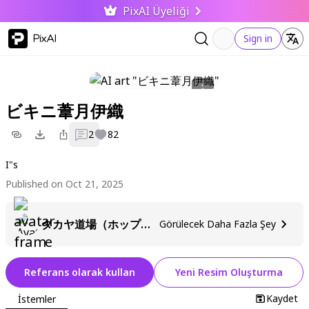
PixAI Üyeliği
PixAI
Sign in
ビキニ葦月伊織
2
82
I"s
Published on Oct 21, 2025
タカヤ道場（ホップ・ステップ・体落し）
Görülecek Daha Fazla Şey
Referans olarak kullan
Yeni Resim Oluşturma
Kaydet
İstemler