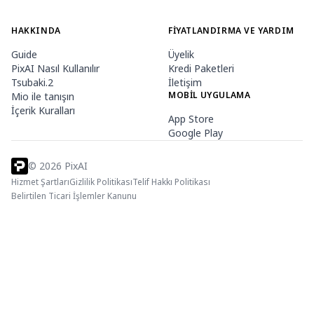
HAKKINDA
FIYATLANDIRMA VE YARDIM
Guide
Üyelik
PixAI Nasıl Kullanılır
Kredi Paketleri
Tsubaki.2
İletişim
MOBIL UYGULAMA
Mio ile tanışın
İçerik Kuralları
App Store
Google Play
©
2026
PixAI
Hizmet Şartları
Gizlilik Politikası
Telif Hakkı Politikası
Belirtilen Ticari İşlemler Kanunu