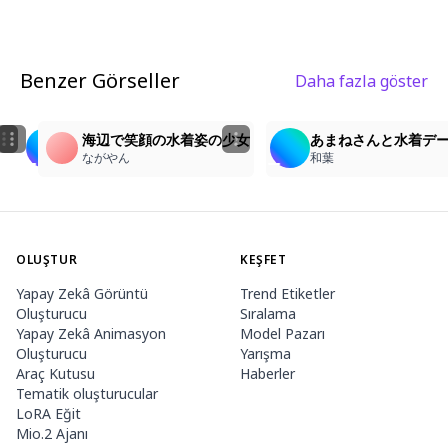
Benzer Görseller
Daha fazla göster
8
2
1
水をかけちゃうぞぉ
海で大はしゃぎ
海辺で笑顔の水着姿の少女
あまねさんと水着デ
Yasuo Nakabayashi
okappp
ながやん
和葉
OLUŞTUR
KEŞFET
Yapay Zekâ Görüntü
Trend Etiketler
Oluşturucu
Sıralama
Yapay Zekâ Animasyon
Model Pazarı
Oluşturucu
Yarışma
Araç Kutusu
Haberler
Tematik oluşturucular
LoRA Eğit
Mio.2 Ajanı