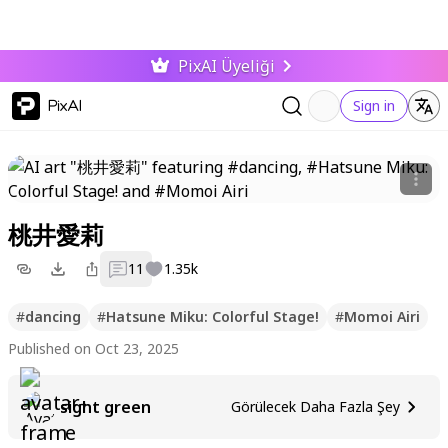
PixAI Üyeliği
PixAI
Sign in
桃井愛莉
11
1.35k
#
dancing
#
Hatsune Miku: Colorful Stage!
#
Momoi Airi
Published on Oct 23, 2025
sight green
Görülecek Daha Fazla Şey