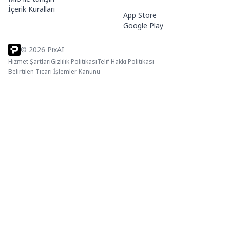
İçerik Kuralları
App Store
Google Play
©
2026
PixAI
Hizmet Şartları
Gizlilik Politikası
Telif Hakkı Politikası
Belirtilen Ticari İşlemler Kanunu