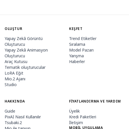
OLUŞTUR
KEŞFET
Yapay Zekâ Görüntü
Trend Etiketler
Oluşturucu
Sıralama
Yapay Zekâ Animasyon
Model Pazarı
Oluşturucu
Yarışma
Araç Kutusu
Haberler
Tematik oluşturucular
LoRA Eğit
Mio.2 Ajanı
Studio
HAKKINDA
FIYATLANDIRMA VE YARDIM
Guide
Üyelik
PixAI Nasıl Kullanılır
Kredi Paketleri
Tsubaki.2
İletişim
MOBIL UYGULAMA
Mio ile tanışın