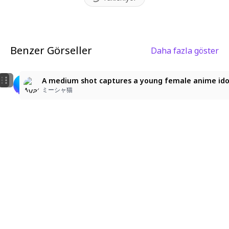
Benzer Görseller
Daha fazla göster
5
1
博衣こより
A medium shot captures a young female anime idol wi
nekomeshi
ふぶきあつし
ミーシャ猫