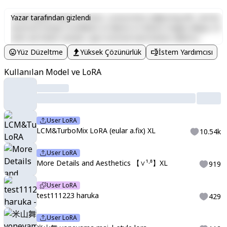
Lorem ipsum dolor sit amet, consectetur adipiscing elit, sed do
Yazar tarafından gizlendi
eiusmod tempor incididunt ut labore et dolore magna aliqua. Ut
enim ad minim veniam, quis nostrud exercitation ullamco
laboris nisi ut aliquip ex ea commodo consequat. Duis aute irure
Yüz Düzeltme
Yüksek Çözünürlük
İstem Yardımcısı
dolor in reprehenderit in voluptate velit esse cillum dolore eu
fugiat nulla pariatur. Excepteur sint occaecat cupidatat non
Kullanılan Model ve LoRA
proident, sunt in culpa qui officia deserunt mollit anim id est
laborum.
User LoRA
LCM&TurboMix LoRA (eular a.fix) XL
10.54k
User LoRA
More Details and Aesthetics 【∨¹·⁸】XL
919
User LoRA
test111223 haruka
429
User LoRA