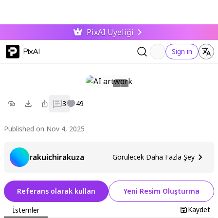
PixAI Üyeliği
PixAI
Sign in
3
49
Published on Nov 4, 2025
rakuichirakuza
Görülecek Daha Fazla Şey
Referans olarak kullan
Yeni Resim Oluşturma
Kaydet
İstemler