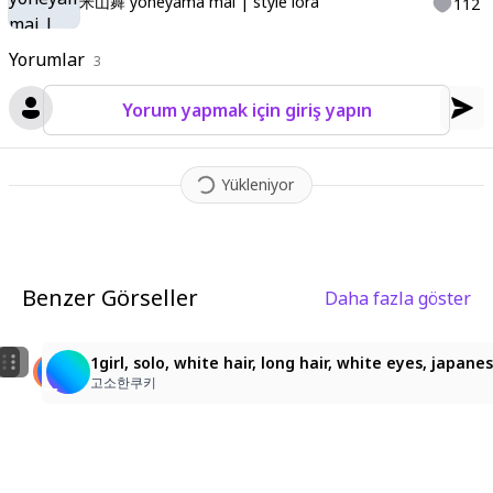
米山舞 yoneyama mai | style lora
112
Yorumlar
3
Yorum yapmak için giriş yapın
Yükleniyor
Benzer Görseller
Daha fazla göster
6
1
36
A medium shot from a 3/4 view depicts a young girl st
girl
1girl, solo, white hair, long hair, white eyes, japa
gazuriasu_43728#0
rakuichirakuza
고소한쿠키