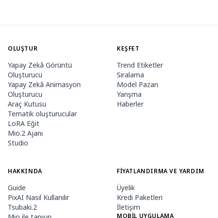
OLUŞTUR
KEŞFET
Yapay Zekâ Görüntü
Trend Etiketler
Oluşturucu
Sıralama
Yapay Zekâ Animasyon
Model Pazarı
Oluşturucu
Yarışma
Araç Kutusu
Haberler
Tematik oluşturucular
LoRA Eğit
Mio.2 Ajanı
Studio
HAKKINDA
FIYATLANDIRMA VE YARDIM
Guide
Üyelik
PixAI Nasıl Kullanılır
Kredi Paketleri
Tsubaki.2
İletişim
MOBIL UYGULAMA
Mio ile tanışın