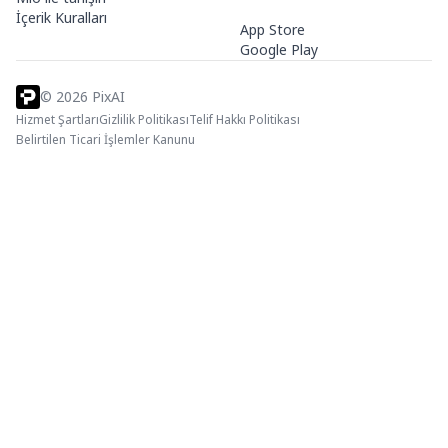
İçerik Kuralları
App Store
Google Play
©
2026
PixAI
Hizmet Şartları
Gizlilik Politikası
Telif Hakkı Politikası
Belirtilen Ticari İşlemler Kanunu