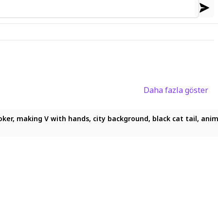
Daha fazla göster
hoker, making V with hands, city background, black cat tail, anime
choker, making V with hands, city background, black cat tail, anim