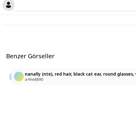
Benzer Görseller
:3
nanally (nte), red hair, black cat ear, round glasses, 
nanally (nte), red hair, black cat ear, round glasses,
francescagaudio61@gmail.com
a-fine8890
a-fine8890