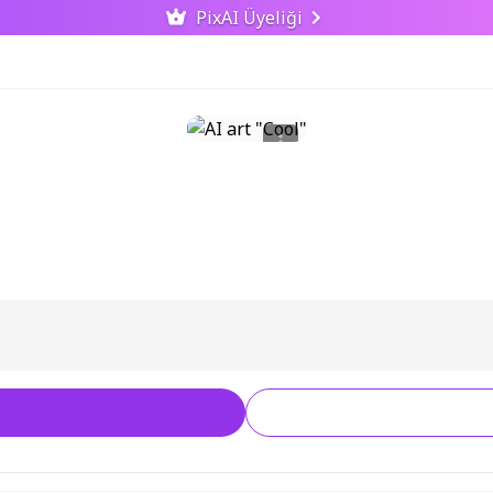
PixAI Üyeliği