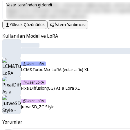
Lorem ipsum dolor sit amet, consectetur adipiscing elit, sed do e
Yazar tarafından gizlendi
aliquip ex ea commodo consequat. Duis aute irure dolor in reprehen
officia deserunt mollit anim id est laborum.
Yüksek Çözünürlük
İstem Yardımcısı
Kullanılan Model ve LoRA
User LoRA
LCM&TurboMix LoRA (eular a.fix) XL
User LoRA
PixaiDiffusion(CG) As a Lora XL
User LoRA
JutweSD_ZC Style
Yorumlar