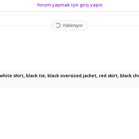
Yorum yapmak için giriş yapın
Yükleniyor
white shirt, black tie, black oversized jacket, red skirt, black c
 white shirt, black tie, black oversized jacket, red skirt, black 