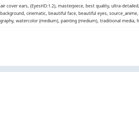
air cover ears
,
(EyesHD:1.2)
,
masterpiece
,
best quality
,
ultra-detailed
d background
,
cinematic
,
beautiful face
,
beautiful eyes
,
source_anime
,
ography
,
watercolor (medium)
,
painting (medium)
,
traditional media
,
h