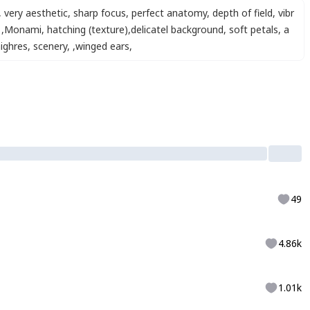
,
very aesthetic
,
sharp focus
,
perfect anatomy
,
depth of field
,
vibr
,
Monami
,
hatching (texture)
,
delicatel background
,
soft petals
,
a
ighres
,
scenery
,
,
winged ears
,
49
4.86k
1.01k