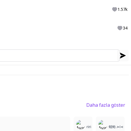
1.57k
34
Daha fazla göster
2
2
1
riri
蜻蛉.⋗ï⋖