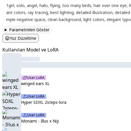
1girl
,
solo
,
angel
,
halo
,
flying
,
too many birds
,
hair over one eye
,
h
ant colors
,
ray tracing
,
best lighting
,
detailed illustration
,
detaile
mple negative space
,
clean background
,
light colors
,
elegant typ
Parametreleri Göster
Yüz Düzeltme
Kullanılan Model ve LoRA
User LoRA
winged ears XL
User LoRA
Hyper SDXL 2steps-lora
User LoRA
Monami - Illus x Niji