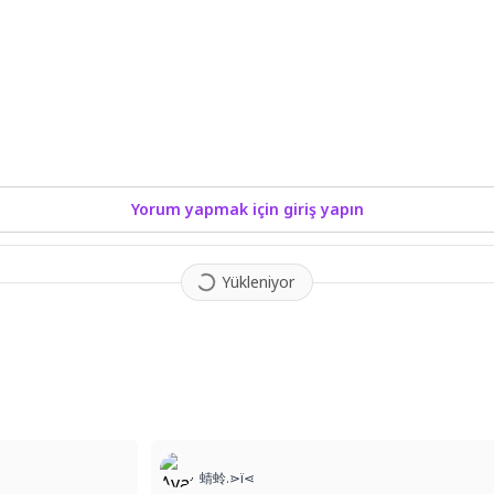
Yorum yapmak için giriş yapın
Yükleniyor
1
蜻蛉.⋗ï⋖