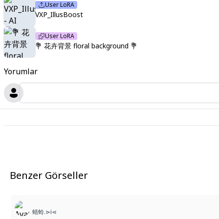
User LoRA
VXP_IllusBoost
User LoRA
💐 花卉背景 floral background 💐
Yorumlar
Benzer Görseller
蜻蛉.⋗ï⋖