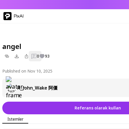
PixAI
angel
0
93
Published on Nov 10, 2025
R_John_Wake 阿僵
Referans olarak kullan
İstemler