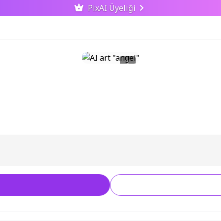
PixAI Üyeliği