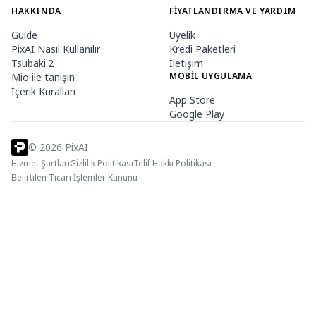
HAKKINDA
FIYATLANDIRMA VE YARDIM
Guide
Üyelik
PixAI Nasıl Kullanılır
Kredi Paketleri
Tsubaki.2
İletişim
MOBIL UYGULAMA
Mio ile tanışın
İçerik Kuralları
App Store
Google Play
©
2026
PixAI
Hizmet Şartları
Gizlilik Politikası
Telif Hakkı Politikası
Belirtilen Ticari İşlemler Kanunu