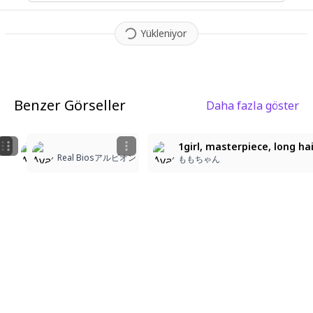
Yükleniyor
Benzer Görseller
Daha fazla göster
3
4
9
Blossoming Beauty in Spring!
Blossom Dream Girl
1girl, masterpiece, long ha
Real Biosアルビオン
Angellchii
Angellchii
ももちゃん