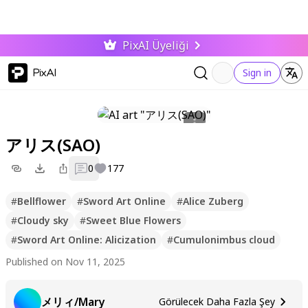
PixAI Üyeliği
PixAI
Sign in
アリス(SAO)
0
177
#
Bellflower
#
Sword Art Online
#
Alice Zuberg
#
Cloudy sky
#
Sweet Blue Flowers
#
Sword Art Online: Alicization
#
Cumulonimbus cloud
Published on Nov 11, 2025
メリィ/Mary
Görülecek Daha Fazla Şey