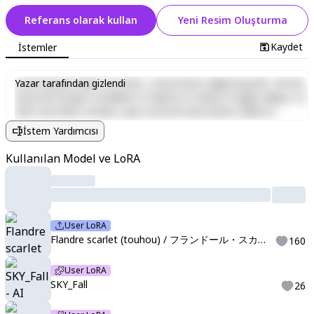
Referans olarak kullan
Yeni Resim Oluşturma
Kaydet
İstemler
Lorem ipsum dolor sit amet, consectetur adipiscing elit, sed do
Yazar tarafından gizlendi
eiusmod tempor incididunt ut labore et dolore magna aliqua. Ut
enim ad minim veniam, quis nostrud exercitation ullamco
laboris nisi ut aliquip ex ea commodo consequat. Duis aute irure
İstem Yardımcısı
dolor in reprehenderit in voluptate velit esse cillum dolore eu
fugiat nulla pariatur. Excepteur sint occaecat cupidatat non
Kullanılan Model ve LoRA
proident, sunt in culpa qui officia deserunt mollit anim id est
laborum.
User LoRA
Flandre scarlet (touhou) / フランドール・スカーレット (東方) [Pony]
160
User LoRA
SKY_Fall
26