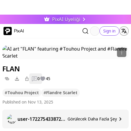
PixAI Üyeliği
PixAI
Sign in
FLAN
0
45
#
Touhou Project
#
Flandre Scarlet
Published on Nov 13, 2025
user-1722754338722050789
Görülecek Daha Fazla Şey