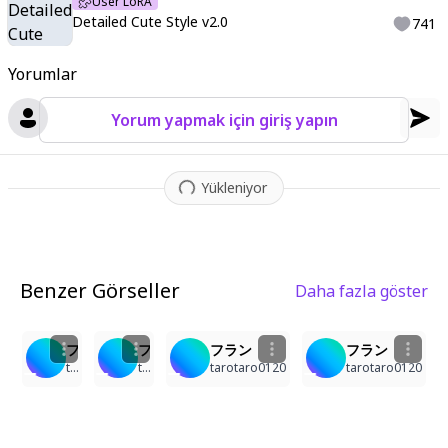
User LoRA
Detailed Cute Style v2.0
741
Yorumlar
Yorum yapmak için giriş yapın
Yükleniyor
Benzer Görseller
Daha fazla göster
1
1
1
フラン
フラン
フラン
フラン
tarotaro0120
tarotaro0120
tarotaro0120
tarotaro0120