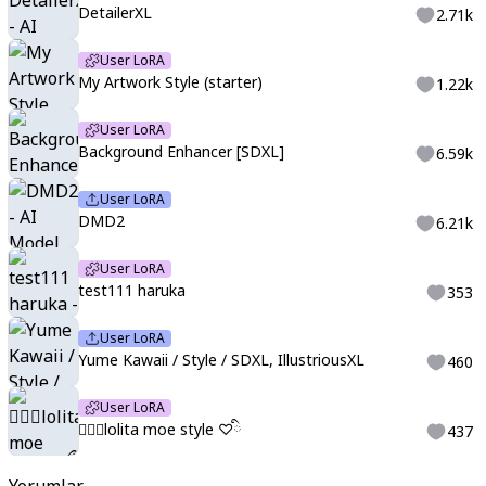
DetailerXL
2.71k
User LoRA
My Artwork Style (starter)
1.22k
User LoRA
Background Enhancer [SDXL]
6.59k
User LoRA
DMD2
6.21k
User LoRA
test111 haruka
353
User LoRA
Yume Kawaii / Style / SDXL, IllustriousXL
460
User LoRA
♡ིྀlolita moe style ♡ིྀ
437