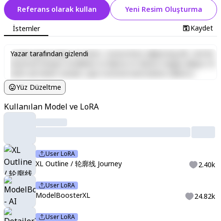
Referans olarak kullan
Yeni Resim Oluşturma
Kaydet
İstemler
Lorem ipsum dolor sit amet, consectetur adipiscing elit, sed do
Yazar tarafından gizlendi
eiusmod tempor incididunt ut labore et dolore magna aliqua. Ut
enim ad minim veniam, quis nostrud exercitation ullamco
laboris nisi ut aliquip ex ea commodo consequat. Duis aute irure
Yüz Düzeltme
dolor in reprehenderit in voluptate velit esse cillum dolore eu
fugiat nulla pariatur. Excepteur sint occaecat cupidatat non
Kullanılan Model ve LoRA
proident, sunt in culpa qui officia deserunt mollit anim id est
laborum.
User LoRA
XL Outline / 轮廓线 Journey
2.40k
User LoRA
ModelBoosterXL
24.82k
User LoRA