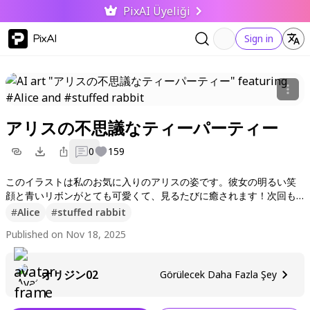
PixAI Üyeliği
PixAI
Sign in
アリスの不思議なティーパーティー
0
159
このイラストは私のお気に入りのアリスの姿です。彼女の明るい笑
顔と青いリボンがとても可愛くて、見るたびに癒されます！次回も
素敵な作品をお届けするので、いいねとフォローをよろしくね！コ
#
Alice
#
stuffed rabbit
メントも大歓迎です〜
Published on Nov 18, 2025
オリジン02
Görülecek Daha Fazla Şey