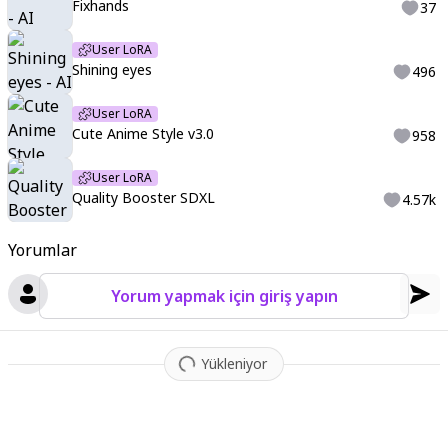
Fixhands
37
User LoRA
Shining eyes
496
User LoRA
Cute Anime Style v3.0
958
User LoRA
Quality Booster SDXL
4.57k
Yorumlar
Yorum yapmak için giriş yapın
Yükleniyor