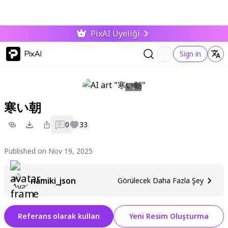
PixAI Üyeliği
PixAI
Sign in
寒い朝
0
33
Published on Nov 19, 2025
namiki_json
Görülecek Daha Fazla Şey
Referans olarak kullan
Yeni Resim Oluşturma