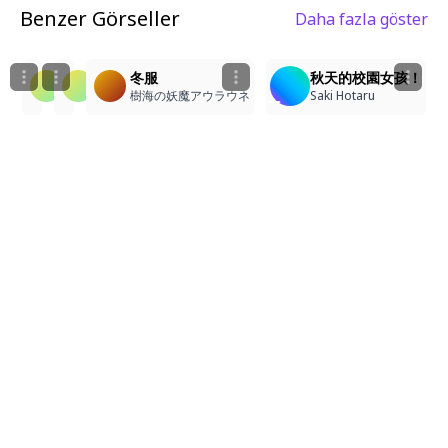
Benzer Görseller
Daha fazla göster
1
2
3
748cmstyle
748cmstyle
冬服
秋天的校園女孩！
竜之進
竜之進
樹海の妖魔アウラウネ
Saki Hotaru