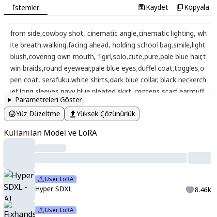
Kaydet
Kopyala
İstemler
from side
,
cowboy shot
,
cinematic angle
,
cinematic lighting
,
wh
ite breath
,
walking
,
facing ahead
,
holding school bag
,
smile
,
light
blush
,
covering own mouth
,
1girl
,
solo
,
cute
,
pure
,
pale blue hair
,
t
win braids
,
round eyewear
,
pale blue eyes
,
duffel coat
,
toggles
,
o
pen coat
,
serafuku
,
white shirts
,
dark blue collar
,
black neckerch
ief
,
long sleeves
,
navy blue pleated skirt
,
mittens
,
scarf
,
earmuff
Parametreleri Göster
s
,
early morning
,
gradient sky
,
sunrise
,
sunbeam
,
depth of field
,
c
Yüz Düzeltme
Yüksek Çözünürlük
ityscape
,
panorama
,
overlooking
,
guard rail
,
cold
,
ginkgo_tree
,
falli
ng leaves
,
,
Vivid color palette
,
Shining eyes
Kullanılan Model ve LoRA
User LoRA
Hyper SDXL
8.46k
User LoRA