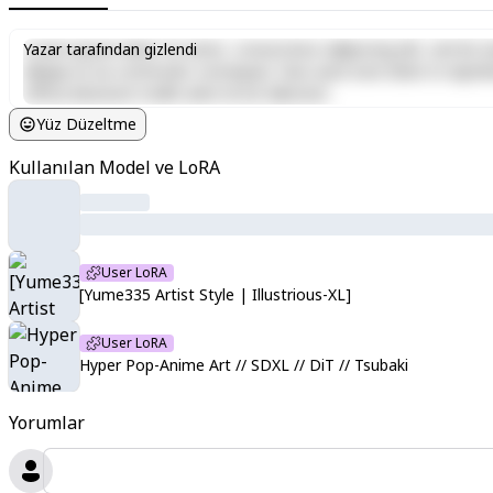
Lorem ipsum dolor sit amet, consectetur adipiscing elit, sed do e
Yazar tarafından gizlendi
aliquip ex ea commodo consequat. Duis aute irure dolor in reprehen
officia deserunt mollit anim id est laborum.
Yüz Düzeltme
Kullanılan Model ve LoRA
User LoRA
[Yume335 Artist Style | Illustrious-XL]
User LoRA
Hyper Pop-Anime Art // SDXL // DiT // Tsubaki
Yorumlar