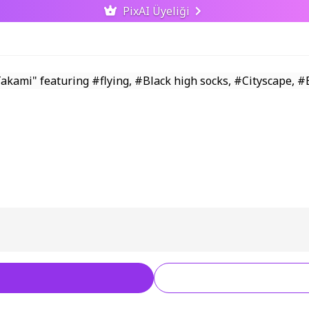
PixAI Üyeliği