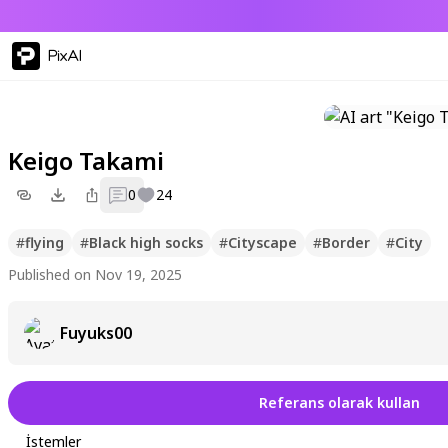
PixAI
Keigo Takami
0
24
#
flying
#
Black high socks
#
Cityscape
#
Border
#
City
Published on Nov 19, 2025
Fuyuks00
Referans olarak kullan
İstemler