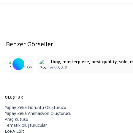
Benzer Görseller
1
5
캐릭터의 세련된 거리 스타일
1boy, masterpiece, best quality, solo, 
みりんえき
nayu
internetgirl0602
みりんえき
OLUŞTUR
Yapay Zekâ Görüntü Oluşturucu
Yapay Zekâ Animasyon Oluşturucu
Araç Kutusu
Tematik oluşturucular
LoRA Eğit