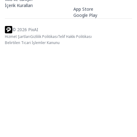
İçerik Kuralları
App Store
Google Play
©
2026
PixAI
Hizmet Şartları
Gizlilik Politikası
Telif Hakkı Politikası
Belirtilen Ticari İşlemler Kanunu