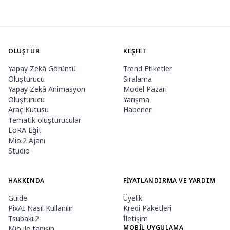
OLUŞTUR
KEŞFET
Yapay Zekâ Görüntü
Trend Etiketler
Oluşturucu
Sıralama
Yapay Zekâ Animasyon
Model Pazarı
Oluşturucu
Yarışma
Araç Kutusu
Haberler
Tematik oluşturucular
LoRA Eğit
Mio.2 Ajanı
Studio
HAKKINDA
FIYATLANDIRMA VE YARDIM
Guide
Üyelik
PixAI Nasıl Kullanılır
Kredi Paketleri
Tsubaki.2
İletişim
MOBIL UYGULAMA
Mio ile tanışın