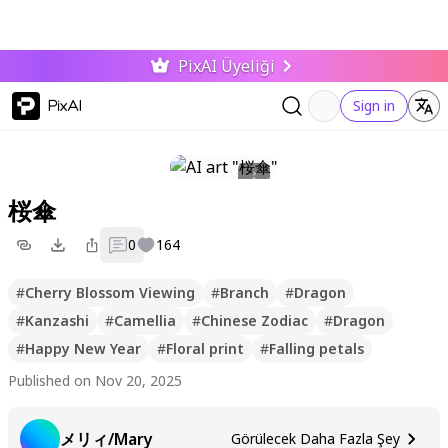
PixAI Üyeliği
PixAI
Sign in
桜傘
0
164
#
Cherry Blossom Viewing
#
Branch
#
Dragon
#
Kanzashi
#
Camellia
#
Chinese Zodiac
#
Dragon
#
Happy New Year
#
Floral print
#
Falling petals
Published on Nov 20, 2025
メリィ/Mary
Görülecek Daha Fazla Şey