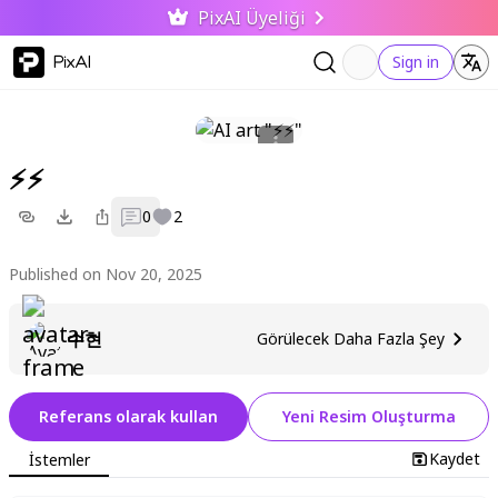
PixAI Üyeliği
PixAI
Sign in
⚡⚡
0
2
Published on Nov 20, 2025
수현
Görülecek Daha Fazla Şey
Referans olarak kullan
Yeni Resim Oluşturma
Kaydet
İstemler