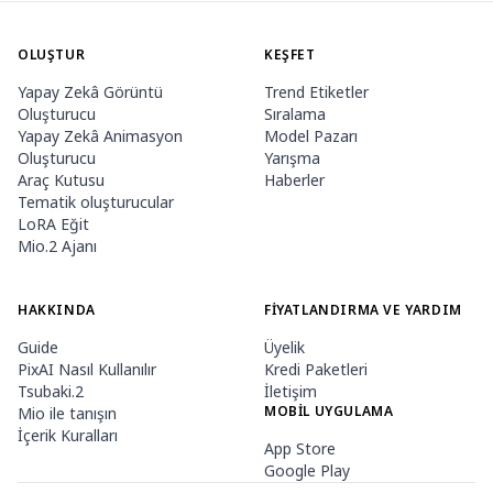
OLUŞTUR
KEŞFET
Yapay Zekâ Görüntü
Trend Etiketler
Oluşturucu
Sıralama
Yapay Zekâ Animasyon
Model Pazarı
Oluşturucu
Yarışma
Araç Kutusu
Haberler
Tematik oluşturucular
LoRA Eğit
Mio.2 Ajanı
HAKKINDA
FIYATLANDIRMA VE YARDIM
Guide
Üyelik
PixAI Nasıl Kullanılır
Kredi Paketleri
Tsubaki.2
İletişim
MOBIL UYGULAMA
Mio ile tanışın
İçerik Kuralları
App Store
Google Play