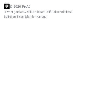
©
2026
PixAI
Hizmet Şartları
Gizlilik Politikası
Telif Hakkı Politikası
Belirtilen Ticari İşlemler Kanunu