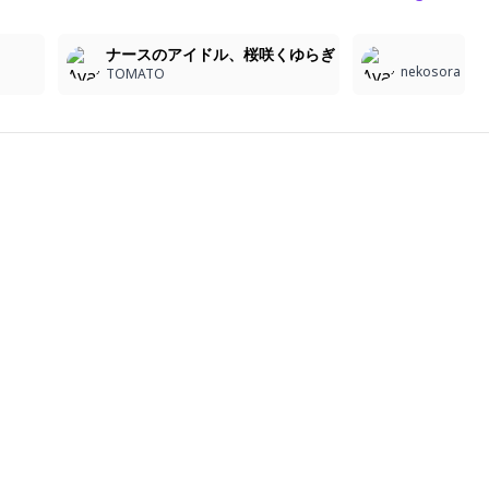
1
3
6
6
ナースのアイドル、桜咲くゆらぎ
nekosora
TOMATO