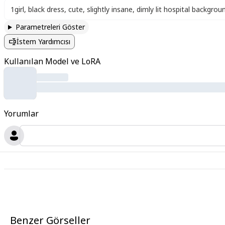
1girl
,
black dress
,
cute
,
slightly insane
,
dimly lit hospital backgrou
Parametreleri Göster
İstem Yardımcısı
Kullanılan Model ve LoRA
Yorumlar
Benzer Görseller