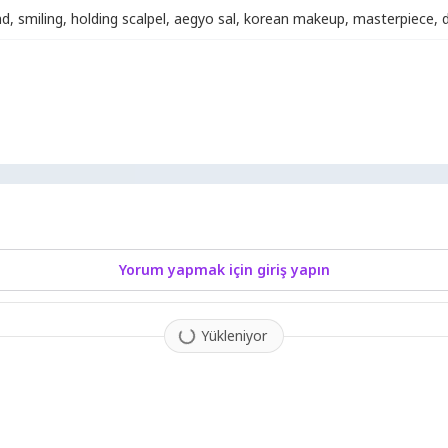
nd
,
smiling
,
holding scalpel
,
aegyo sal
,
korean makeup
,
masterpiece
,
Yorum yapmak için giriş yapın
Yükleniyor