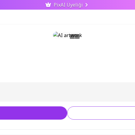
PixAI Üyeliği