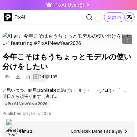
PixAI Üyeliği
PixAI
Sign in
今年こそはもうちょっとモデルの使い
分けをしたい
24
105
と思いつつ、結局はShiitakeに逃げてしまう・・・(ノД`)・゜・。
明日から頑張ります（逃げ
#
PixAINewYear2026
This year I want to use different models a little more, but in the e
Published on Jan 5, 2026
nd I end up running away to Shiitake... (ノД`)・゜・。 I'll do my be
st from tomorrow (run away)
Karubi
Görülecek Daha Fazla Şey