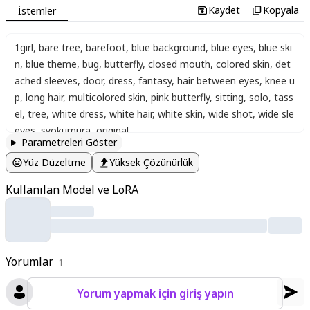
Kaydet
Kopyala
İstemler
1girl
,
bare tree
,
barefoot
,
blue background
,
blue eyes
,
blue ski
n
,
blue theme
,
bug
,
butterfly
,
closed mouth
,
colored skin
,
det
ached sleeves
,
door
,
dress
,
fantasy
,
hair between eyes
,
knee u
p
,
long hair
,
multicolored skin
,
pink butterfly
,
sitting
,
solo
,
tass
el
,
tree
,
white dress
,
white hair
,
white skin
,
wide shot
,
wide sle
eves
,
syokumura
,
original
Parametreleri Göster
Yüz Düzeltme
Yüksek Çözünürlük
Kullanılan Model ve LoRA
Yorumlar
1
Yorum yapmak için giriş yapın