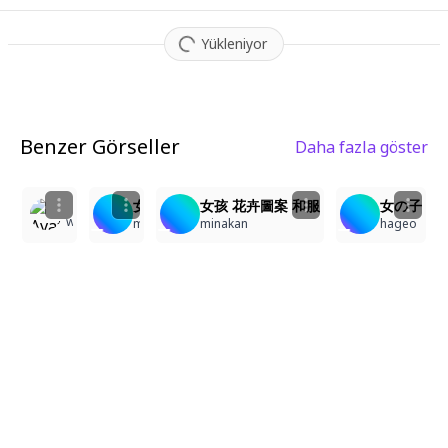
Yükleniyor
Benzer Görseller
Daha fazla göster
1
2
3
3
女孩 花卉圖案 和服
女孩 花卉圖案 和服
女の子
whiteisland
minakan
minakan
hageo