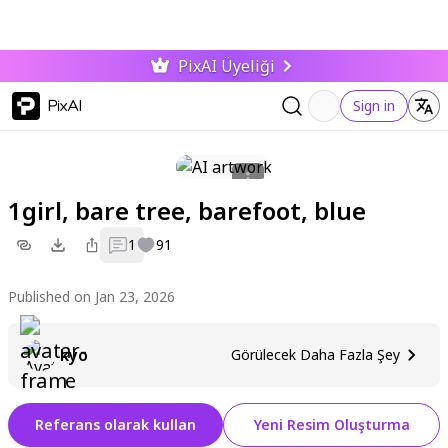
PixAI Üyeliği
PixAI
Sign in
1girl, bare tree, barefoot, blue
1
91
Published on Jan 23, 2026
kyo
Görülecek Daha Fazla Şey
Referans olarak kullan
Yeni Resim Oluşturma