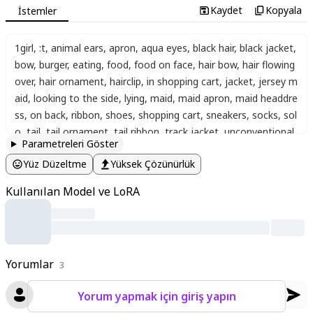
Kaydet
Kopyala
İstemler
1girl
,
:t
,
animal ears
,
apron
,
aqua eyes
,
black hair
,
black jacket
,
bow
,
burger
,
eating
,
food
,
food on face
,
hair bow
,
hair flowing
over
,
hair ornament
,
hairclip
,
in shopping cart
,
jacket
,
jersey m
aid
,
looking to the side
,
lying
,
maid
,
maid apron
,
maid headdre
ss
,
on back
,
ribbon
,
shoes
,
shopping cart
,
sneakers
,
socks
,
sol
o
,
tail
,
tail ornament
,
tail ribbon
,
track jacket
,
unconventional
Parametreleri Göster
maid
,
white bow
,
wolf ears
,
wolf girl
,
wolf tail
,
kohaku sogo
,
o
Yüz Düzeltme
Yüksek Çözünürlük
riginal
Kullanılan Model ve LoRA
Yorumlar
3
Yorum yapmak için giriş yapın