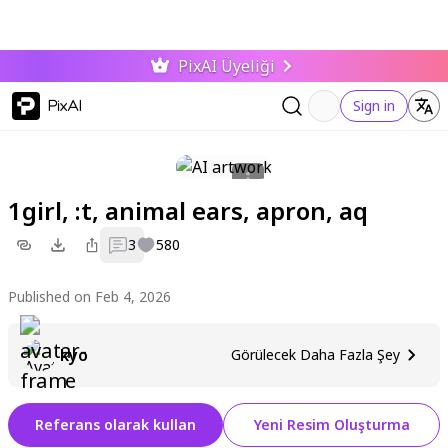
PixAI Üyeliği
PixAI
Sign in
1girl, :t, animal ears, apron, aq
3
580
Published on Feb 4, 2026
kyo
Görülecek Daha Fazla Şey
Referans olarak kullan
Yeni Resim Oluşturma