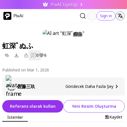
PixAI Üyeliği
PixAI
Sign in
虹深ﾟぬふ
0
6
Published on Mar 1, 2026
佐藤三玖
Görülecek Daha Fazla Şey
Referans olarak kullan
Yeni Resim Oluşturma
Kaydet
İstemler