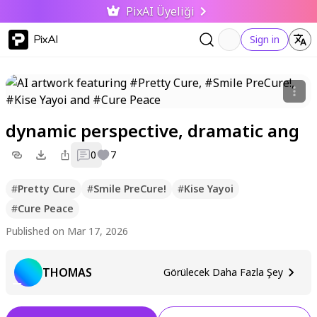
PixAI Üyeliği
PixAI
Sign in
dynamic perspective, dramatic ang
0
7
#
Pretty Cure
#
Smile PreCure!
#
Kise Yayoi
#
Cure Peace
Published on Mar 17, 2026
THOMAS
Görülecek Daha Fazla Şey