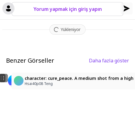
Yorum yapmak için giriş yapın
Yükleniyor
Benzer Görseller
Daha fazla göster
1
3
1girl, solo, cure heart, aida mana, hand on own chest
キュアピース
character: cure_peace. A medium shot from a high a
THOMAS
itu mori
Hsai40p08 Teng