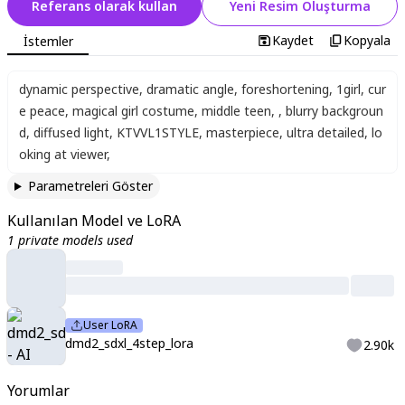
Referans olarak kullan
Yeni Resim Oluşturma
Kaydet
Kopyala
İstemler
dynamic perspective
,
dramatic angle
,
foreshortening
,
1girl
,
cur
e peace
,
magical girl costume
,
middle teen
,
,
blurry backgroun
d
,
diffused light
,
KTVVL1STYLE
,
masterpiece
,
ultra detailed
,
lo
oking at viewer
,
Parametreleri Göster
Kullanılan Model ve LoRA
1 private models used
User LoRA
dmd2_sdxl_4step_lora
2.90k
Yorumlar