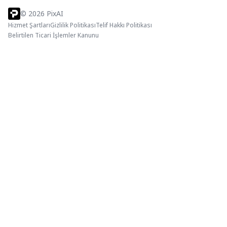
©
2026
PixAI
Hizmet Şartları
Gizlilik Politikası
Telif Hakkı Politikası
Belirtilen Ticari İşlemler Kanunu