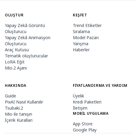
OLUŞTUR
KEŞFET
Yapay Zekâ Görüntü
Trend Etiketler
Oluşturucu
Sıralama
Yapay Zekâ Animasyon
Model Pazarı
Oluşturucu
Yarışma
Araç Kutusu
Haberler
Tematik oluşturucular
LoRA Eğit
Mio.2 Ajanı
HAKKINDA
FIYATLANDIRMA VE YARDIM
Guide
Üyelik
PixAI Nasıl Kullanılır
Kredi Paketleri
Tsubaki.2
İletişim
MOBIL UYGULAMA
Mio ile tanışın
İçerik Kuralları
App Store
Google Play