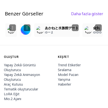
Benzer Görseller
Daha fazla göster
1
3
2
きんぎょすくい
青 いいよね…
あかねと水族館デート
金魚
Camila
たこすけ
ゆーま
ゆゆゆ
OLUŞTUR
KEŞFET
Yapay Zekâ Görüntü
Trend Etiketler
Oluşturucu
Sıralama
Yapay Zekâ Animasyon
Model Pazarı
Oluşturucu
Yarışma
Araç Kutusu
Haberler
Tematik oluşturucular
LoRA Eğit
Mio.2 Ajanı