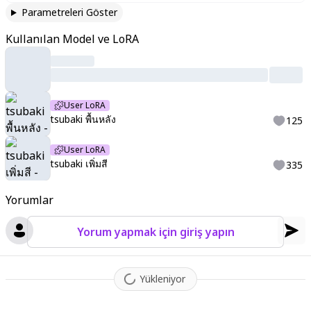
Parametreleri Göster
Kullanılan Model ve LoRA
User LoRA
tsubaki พื้นหลัง
125
User LoRA
tsubaki เพิ่มสี
335
Yorumlar
Yorum yapmak için giriş yapın
Yükleniyor