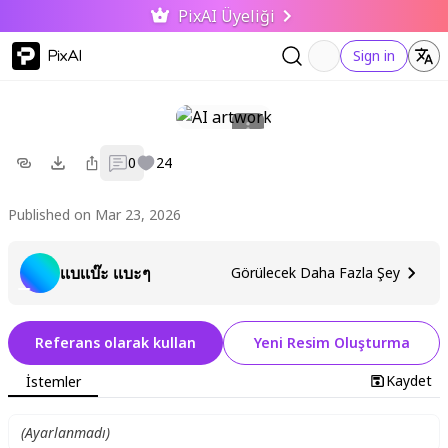
PixAI Üyeliği
PixAI
Sign in
0
24
Published on Mar 23, 2026
เเบเเบ๊ะ เเบะๆ
Görülecek Daha Fazla Şey
Referans olarak kullan
Yeni Resim Oluşturma
Kaydet
İstemler
(
Ayarlanmadı
)