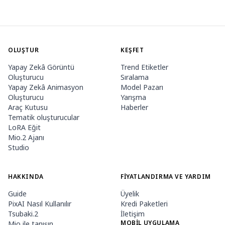
OLUŞTUR
KEŞFET
Yapay Zekâ Görüntü
Trend Etiketler
Oluşturucu
Sıralama
Yapay Zekâ Animasyon
Model Pazarı
Oluşturucu
Yarışma
Araç Kutusu
Haberler
Tematik oluşturucular
LoRA Eğit
Mio.2 Ajanı
Studio
HAKKINDA
FIYATLANDIRMA VE YARDIM
Guide
Üyelik
PixAI Nasıl Kullanılır
Kredi Paketleri
Tsubaki.2
İletişim
MOBIL UYGULAMA
Mio ile tanışın