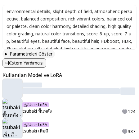
environmental details
,
slight depth of field
,
atmospheric persp
ective
,
balanced composition
,
rich vibrant colors
,
balanced col
or palette
,
clean color harmony
,
detailed shading
,
high quality
color grading
,
natural color transitions
,
score_8_up
,
score_7_u
p
,
beautiful eyes
,
beautiful face
,
beautiful hair
,
HDboost
,
HDR
,
8k resolution
,
ultra detailed
,
high quality
,
unique image
,
rando
Parametreleri Göster
m character
,
full body
,
fantasy world
,
random background
,
ani
İstem Yardımcısı
me illustration. great quality
,
best quality
Kullanılan Model ve LoRA
User LoRA
tsubaki พื้นหลัง
124
User LoRA
tsubaki เพิ่มสี
337