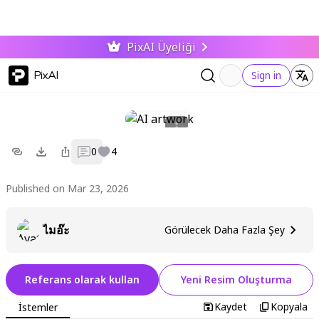
PixAI Üyeliği
PixAI
Sign in
0
4
Published on Mar 23, 2026
ไมอ๊ะ
Görülecek Daha Fazla Şey
Referans olarak kullan
Yeni Resim Oluşturma
Kaydet
Kopyala
İstemler