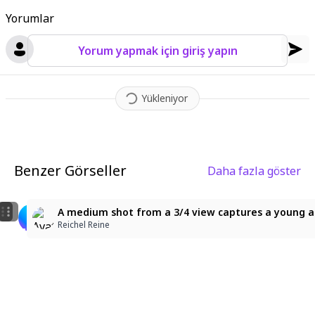
Yorumlar
Yorum yapmak için giriş yapın
Yükleniyor
Benzer Görseller
Daha fazla göster
4
青い蝶と花、幻想的な植物園の少女
project sekai, soft, pastel, colorful, detailed, detail
A medium shot from a 3/4 view captures a young adul
てまり
Gacha Heat
Reichel Reine