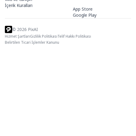
İçerik Kuralları
App Store
Google Play
©
2026
PixAI
Hizmet Şartları
Gizlilik Politikası
Telif Hakkı Politikası
Belirtilen Ticari İşlemler Kanunu