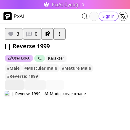
PixAI Üyeliği
PixAI
Sign in
3
0
J | Reverse 1999
Karakter
User LoRA
XL
#
Male
#
Muscular male
#
Mature Male
#
Reverse: 1999