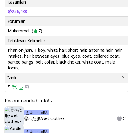
Kazanılan
256,430
Yorumlar
Mükemmel
(
7
)
Tetikleyici Kelimeler
Phanion(hsr), 1 boy, white hair, short hair, antenna hair, hair
intakes, hair between eyes, blue eyes, coat, collared coat,
parted bangs, belt collar, black choker, white coat, male
focus,
İzinler
Recommended LoRAs
User LoRA
濡れた服/wet clothes
21
User LoRA