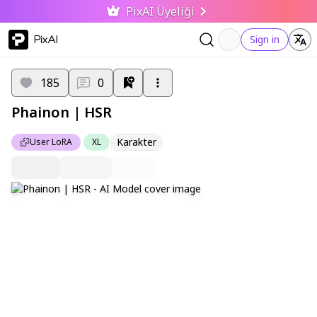
PixAI Üyeliği
PixAI
Sign in
185
0
Phainon | HSR
Karakter
User LoRA
XL