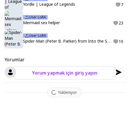
Yordle | League of Legends
7
User LoRA
Mermaid sex helper
23
User LoRA
Spider-Man (Peter B. Parker) from Into the Spider-Verse
10
Yorumlar
Yorum yapmak için giriş yapın
Yükleniyor