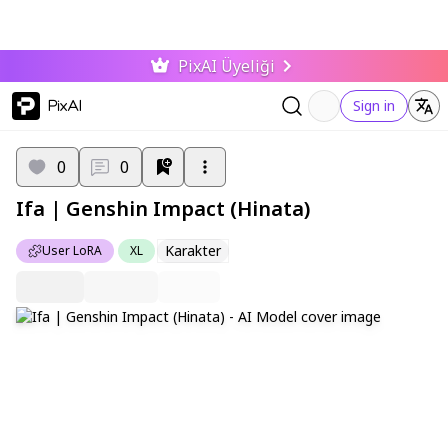
PixAI Üyeliği
PixAI
Sign in
0
0
Ifa | Genshin Impact (Hinata)
Karakter
User LoRA
XL