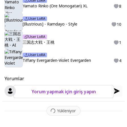
User LoRA
Yamato Rinko (Ore Monogatari) XL
8
User LoRA
[Illustrious] - Ramdayo - Style
10
User LoRA
三国志大戦・王桃
1
User LoRA
Tiffany Evergarden-Violet Evergarden
4
Yorumlar
Yorum yapmak için giriş yapın
Yükleniyor