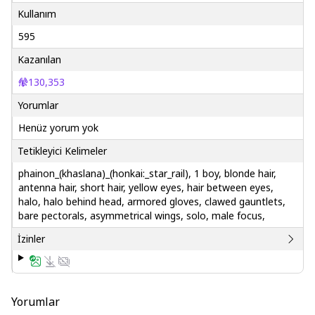
Kullanım
595
Kazanılan
130,353
Yorumlar
Henüz yorum yok
Tetikleyici Kelimeler
phainon_(khaslana)_(honkai:_star_rail), 1 boy, blonde hair,
antenna hair, short hair, yellow eyes, hair between eyes,
halo, halo behind head, armored gloves, clawed gauntlets,
bare pectorals, asymmetrical wings, solo, male focus,
İzinler
Yorumlar