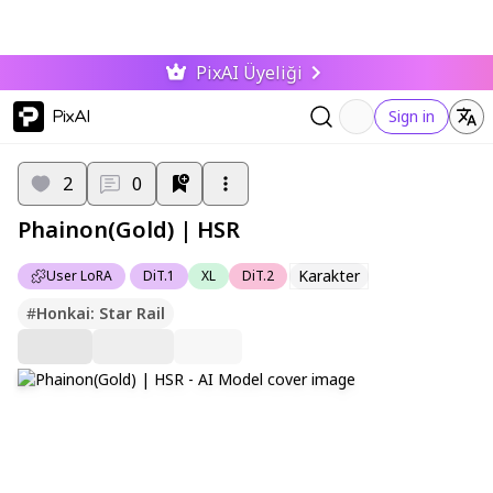
PixAI Üyeliği
PixAI
Sign in
2
0
Phainon(Gold) | HSR
Karakter
User LoRA
DiT.1
XL
DiT.2
#
Honkai: Star Rail