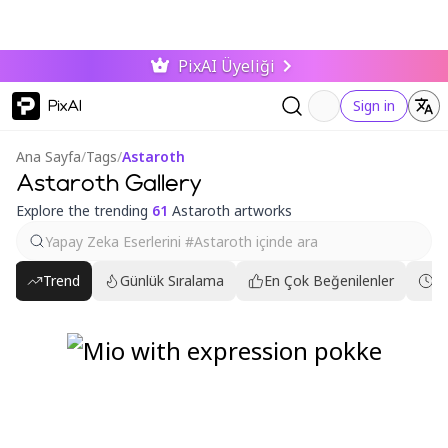
PixAI Üyeliği
PixAI
Sign in
Ana Sayfa
/
Tags
/
Astaroth
Astaroth Gallery
Explore the trending
61
Astaroth artworks
Trend
Günlük Sıralama
En Çok Beğenilenler
En