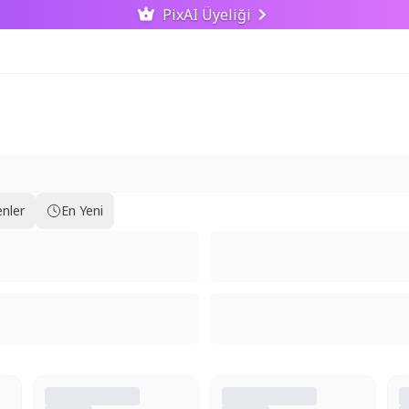
PixAI Üyeliği
nler
En Yeni